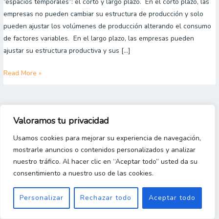
“espacios temporales”: el corto y largo plazo. En el corto plazo, las
y
empresas no pueden cambiar su estructura de producción y solo
largo
pueden ajustar los volúmenes de producción alterando el consumo
plazo
de factores variables. En el largo plazo, las empresas pueden
en
ajustar su estructura productiva y sus […]
los
costos
Read More »
de
producción
Copyright 2023 © [Gestion y Costos Desde Cero]
Valoramos tu privacidad
Usamos cookies para mejorar su experiencia de navegación,
mostrarle anuncios o contenidos personalizados y analizar
nuestro tráfico. Al hacer clic en “Aceptar todo” usted da su
consentimiento a nuestro uso de las cookies.
Personalizar
Rechazar todo
Aceptar todo