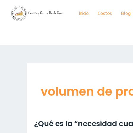
Ir
al
Inicio
Costos
Blog
contenido
volumen de pr
¿Qué
¿Qué es la “necesidad cua
es
la