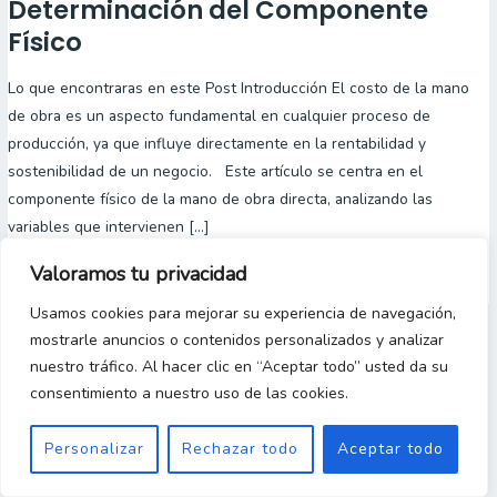
Costo
Determinación del Componente
de
Físico
la
Mano
Lo que encontraras en este Post Introducción El costo de la mano
de
de obra es un aspecto fundamental en cualquier proceso de
Obra
producción, ya que influye directamente en la rentabilidad y
Directa:
sostenibilidad de un negocio. Este artículo se centra en el
Determinación
componente físico de la mano de obra directa, analizando las
del
variables que intervienen […]
Componente
Valoramos tu privacidad
Read More »
Físico
Usamos cookies para mejorar su experiencia de navegación,
mostrarle anuncios o contenidos personalizados y analizar
nuestro tráfico. Al hacer clic en “Aceptar todo” usted da su
Copyright 2023 © [Gestion y Costos Desde Cero]
consentimiento a nuestro uso de las cookies.
Personalizar
Rechazar todo
Aceptar todo