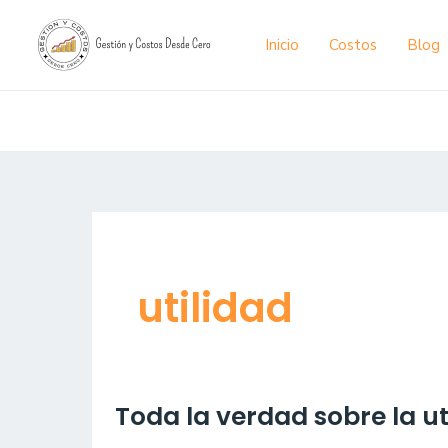
Ir
al
Inicio
Costos
Blog
contenido
utilidad
Toda
Toda la verdad sobre la uti
la
verdad