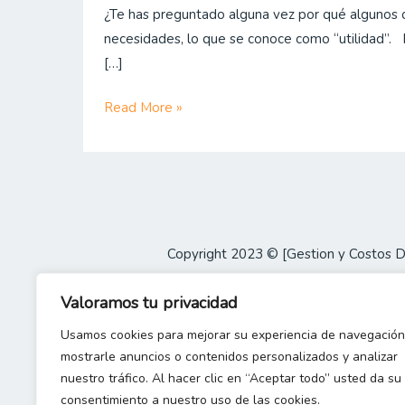
¿Te has preguntado alguna vez por qué algunos o
sobre
necesidades, lo que se conoce como “utilidad”. 
la
[…]
utilidad
y
Read More »
el
valor
de
los
bienes
Copyright 2023 © [Gestion y Costos 
Valoramos tu privacidad
Usamos cookies para mejorar su experiencia de navegación
mostrarle anuncios o contenidos personalizados y analizar
nuestro tráfico. Al hacer clic en “Aceptar todo” usted da su
consentimiento a nuestro uso de las cookies.