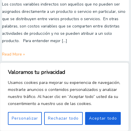
Los costos variables indirectos son aquellos que no pueden ser
los
asignados directamente a un producto o servicio en particular, sino
costos
que se distribuyen entre varios productos o servicios. En otras
variables
palabras, son costos variables que se comparten entre distintas
indirectos
actividades de producción y no se pueden atribuir a un solo
producto. Para entender mejor […]
Read More »
Valoramos tu privacidad
Copyright 2023 © [Gestion y Costos Desde Cero]
Usamos cookies para mejorar su experiencia de navegación,
mostrarle anuncios o contenidos personalizados y analizar
nuestro tráfico. Al hacer clic en “Aceptar todo” usted da su
consentimiento a nuestro uso de las cookies.
Personalizar
Rechazar todo
Aceptar todo