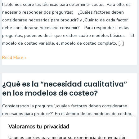
Hablemos sobre las técnicas para determinar costos. Para ello, es
Básicos
necesario responder dos preguntas: ¿Cuáles factores deben
de
considerarse necesarios para producir? y ¿Cuánto de cada factor
Costeo
debe considerarse necesario consumir? Para responder a estas
preguntas, podemos decir que existen cuatro modelos básicos: El
modelo de costeo variable, el modelo de costeo completo, […]
Read More »
¿Qué es la “necesidad cualitativa”
¿Qué
es
en los modelos de costeo?
la
Considerando la pregunta “¿cuáles factores deben considerarse
“necesidad
necesarios para producir?” En el ámbito de los modelos de costeo,
cualitativa”
la respuesta obvia sería “todos los factores que se hayan empleado
en
Valoramos tu privacidad
en alguna de las acciones del proceso de producción de dónde
los
surge el objeto costeado”. Esto es la base del “modelo de costeo
Usamos cookies para mejorar su experiencia de navegación,
modelos