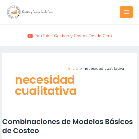
Ir
MAI
al
MEN
contenido
YouTube. Gestion y Costos Desde Cero
Inicio
necesidad cualitativa
necesidad
cualitativa
Combinaciones de Modelos Básicos
Combinaciones
de
de Costeo
Modelos