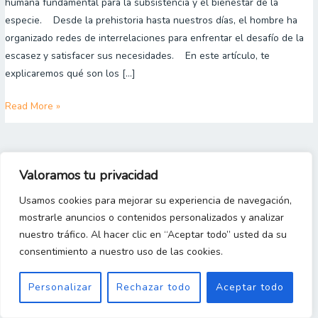
humana fundamental para la subsistencia y el bienestar de la
sectores,
especie. Desde la prehistoria hasta nuestros días, el hombre ha
flujos
organizado redes de interrelaciones para enfrentar el desafío de la
y
escasez y satisfacer sus necesidades. En este artículo, te
beneficios
explicaremos qué son los […]
Read More »
Copyright 2023 © [Gestion y Costos Desde Cero]
Valoramos tu privacidad
Usamos cookies para mejorar su experiencia de navegación,
mostrarle anuncios o contenidos personalizados y analizar
nuestro tráfico. Al hacer clic en “Aceptar todo” usted da su
consentimiento a nuestro uso de las cookies.
Personalizar
Rechazar todo
Aceptar todo