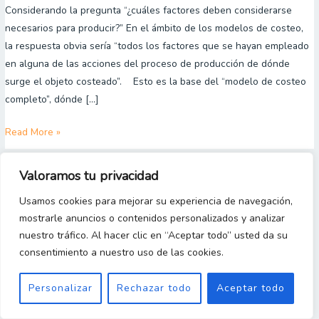
Considerando la pregunta “¿cuáles factores deben considerarse
“necesidad
necesarios para producir?” En el ámbito de los modelos de costeo,
cualitativa”
la respuesta obvia sería “todos los factores que se hayan empleado
en
en alguna de las acciones del proceso de producción de dónde
los
surge el objeto costeado”. Esto es la base del “modelo de costeo
modelos
completo”, dónde […]
de
costeo?
Read More »
Valoramos tu privacidad
Copyright 2023 © [Gestion y Costos Desde Cero]
Usamos cookies para mejorar su experiencia de navegación,
mostrarle anuncios o contenidos personalizados y analizar
nuestro tráfico. Al hacer clic en “Aceptar todo” usted da su
consentimiento a nuestro uso de las cookies.
Personalizar
Rechazar todo
Aceptar todo