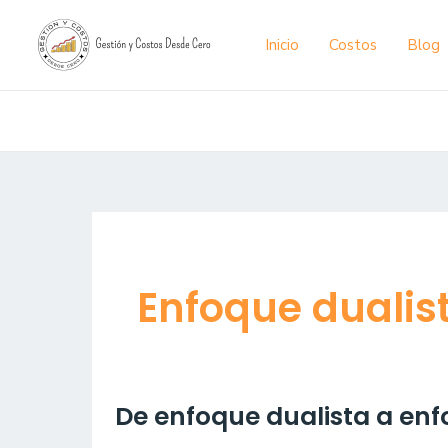
Ir
al
Inicio
Costos
Blog
contenido
Enfoque dualis
De
De enfoque dualista a enf
enfoque
dualista