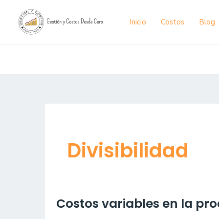
Ir
al
Inicio
Costos
Blog
contenido
Divisibilidad
Costos
Costos variables en la pro
variables
en