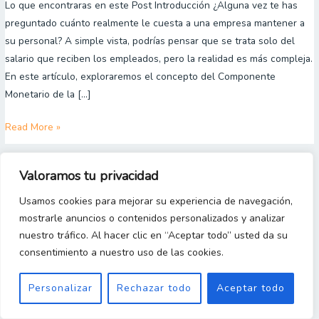
Monetario
Lo que encontraras en este Post Introducción ¿Alguna vez te has
de
preguntado cuánto realmente le cuesta a una empresa mantener a
la
su personal? A simple vista, podrías pensar que se trata solo del
Mano
salario que reciben los empleados, pero la realidad es más compleja.
de
En este artículo, exploraremos el concepto del Componente
Obra
Monetario de la […]
Directa:
Read More »
Guía
completa
Valoramos tu privacidad
Copyright 2023 © [Gestion y Costos Desde Cero]
Usamos cookies para mejorar su experiencia de navegación,
mostrarle anuncios o contenidos personalizados y analizar
nuestro tráfico. Al hacer clic en “Aceptar todo” usted da su
consentimiento a nuestro uso de las cookies.
Personalizar
Rechazar todo
Aceptar todo