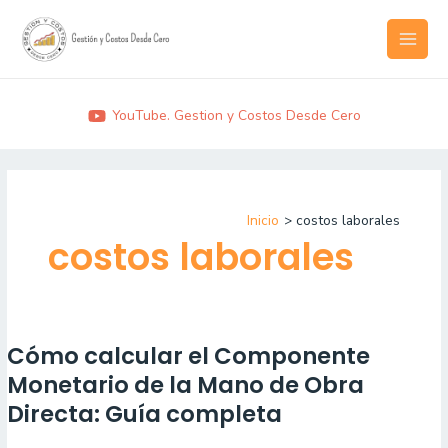
Ir
MAI
al
MEN
contenido
YouTube. Gestion y Costos Desde Cero
Inicio
costos laborales
costos laborales
Cómo calcular el Componente
Cómo
calcular
Monetario de la Mano de Obra
el
Directa: Guía completa
Componente