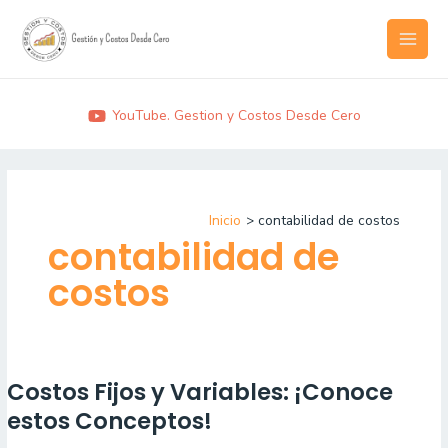
Ir
MAI
al
MEN
contenido
YouTube. Gestion y Costos Desde Cero
Inicio
contabilidad de costos
contabilidad de
costos
Costos Fijos y Variables: ¡Conoce
Costos
Fijos
estos Conceptos!
y