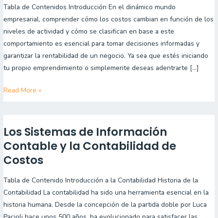
Tabla de Contenidos Introducción En el dinámico mundo
Variables:
empresarial, comprender cómo los costos cambian en función de los
¡Conoce
niveles de actividad y cómo se clasifican en base a este
estos
comportamiento es esencial para tomar decisiones informadas y
Conceptos!
garantizar la rentabilidad de un negocio. Ya sea que estés iniciando
tu propio emprendimiento o simplemente deseas adentrarte […]
Read More »
Los Sistemas de Información
Los
Sistemas
Contable y la Contabilidad de
de
Costos
Información
Contable
Tabla de Contenido Introducción a la Contabilidad Historia de la
y
Contabilidad La contabilidad ha sido una herramienta esencial en la
la
historia humana. Desde la concepción de la partida doble por Luca
Contabilidad
Pacioli hace unos 500 años, ha evolucionado para satisfacer las