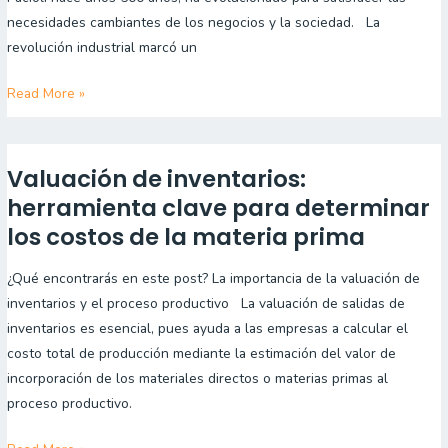
de
necesidades cambiantes de los negocios y la sociedad. La
Costos
revolución industrial marcó un
Read More »
Valuación de inventarios:
Valuación
de
herramienta clave para determinar
inventarios:
los costos de la materia prima
herramienta
clave
¿Qué encontrarás en este post? La importancia de la valuación de
para
inventarios y el proceso productivo La valuación de salidas de
determinar
inventarios es esencial, pues ayuda a las empresas a calcular el
los
costo total de producción mediante la estimación del valor de
costos
incorporación de los materiales directos o materias primas al
de
proceso productivo.
la