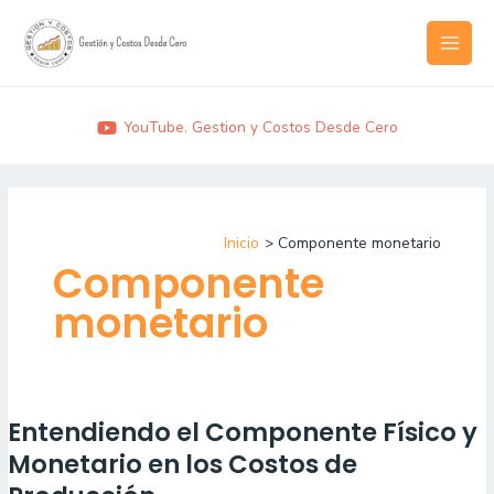
Ir
MAI
al
MEN
contenido
YouTube. Gestion y Costos Desde Cero
Inicio
Componente monetario
Componente
monetario
Entendiendo el Componente Físico y
Entendiendo
el
Monetario en los Costos de
Componente