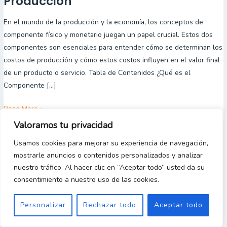
Producción
Físico
y
En el mundo de la producción y la economía, los conceptos de
Monetario
componente físico y monetario juegan un papel crucial. Estos dos
en
componentes son esenciales para entender cómo se determinan los
los
costos de producción y cómo estos costos influyen en el valor final
Costos
de un producto o servicio. Tabla de Contenidos ¿Qué es el
de
Componente […]
Producción
Read More »
Valoramos tu privacidad
Usamos cookies para mejorar su experiencia de navegación,
mostrarle anuncios o contenidos personalizados y analizar
nuestro tráfico. Al hacer clic en “Aceptar todo” usted da su
consentimiento a nuestro uso de las cookies.
Personalizar
Rechazar todo
Aceptar todo