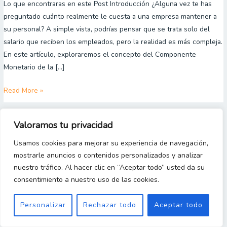
Monetario
Lo que encontraras en este Post Introducción ¿Alguna vez te has
de
preguntado cuánto realmente le cuesta a una empresa mantener a
la
su personal? A simple vista, podrías pensar que se trata solo del
Mano
salario que reciben los empleados, pero la realidad es más compleja.
de
En este artículo, exploraremos el concepto del Componente
Obra
Monetario de la […]
Directa:
Read More »
Guía
completa
Valoramos tu privacidad
Copyright 2023 © [Gestion y Costos Desde Cero]
Usamos cookies para mejorar su experiencia de navegación,
mostrarle anuncios o contenidos personalizados y analizar
nuestro tráfico. Al hacer clic en “Aceptar todo” usted da su
consentimiento a nuestro uso de las cookies.
Personalizar
Rechazar todo
Aceptar todo