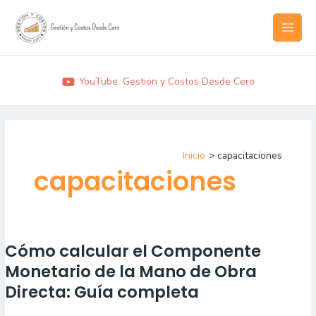
Ir
MAI
al
MEN
contenido
YouTube. Gestion y Costos Desde Cero
Inicio
capacitaciones
capacitaciones
Cómo calcular el Componente
Cómo
calcular
Monetario de la Mano de Obra
el
Directa: Guía completa
Componente