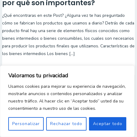
son
por qué son importantes?
los
¿Qué encontraras en este Post? ¿Alguna vez te has preguntado
Bienes
cómo se fabrican los productos que usamos a diario? Detrás de cada
Intermedios
producto final hay una serie de elementos físicos conocidos como
y
bienes intermedios o bienes consumibles, los cuales son necesarios
por
para producir los productos finales que utilizamos. Características de
qué
los bienes intermedios Los bienes […]
son
importantes?
Read More »
Valoramos tu privacidad
Usamos cookies para mejorar su experiencia de navegación,
Copyright 2023 © [Gestion y Costos Desde Cero]
mostrarle anuncios o contenidos personalizados y analizar
nuestro tráfico. Al hacer clic en “Aceptar todo” usted da su
consentimiento a nuestro uso de las cookies.
Personalizar
Rechazar todo
Aceptar todo