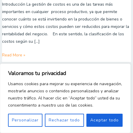
Introducción La gestión de costos es una de las tareas más
Costos
importantes en cualquier proceso productivo, ya que permite
Directos
conocer cuánto se está invirtiendo en la producción de bienes o
e
servicios y cómo estos costos pueden ser reducidos para mejorar la
Indirectos
rentabilidad del negocio. En este sentido, la clasificación de los
y
costos según su […]
cómo
distinguirlos?
Read More »
Valoramos tu privacidad
Copyright 2023 © [Gestion y Costos Desde Cero]
Usamos cookies para mejorar su experiencia de navegación,
mostrarle anuncios o contenidos personalizados y analizar
nuestro tráfico. Al hacer clic en “Aceptar todo” usted da su
consentimiento a nuestro uso de las cookies.
Personalizar
Rechazar todo
Aceptar todo