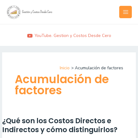
Ir
MAI
al
MEN
contenido
YouTube. Gestion y Costos Desde Cero
Inicio
Acumulación de factores
Acumulación de
factores
¿Qué son los Costos Directos e
¿Qué
son
Indirectos y cómo distinguirlos?
los